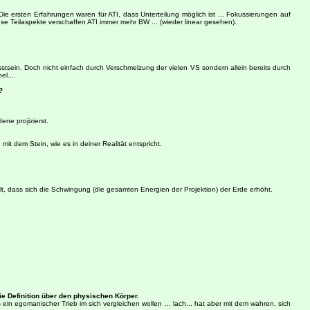
Die ersten Erfahrungen waren für ATI, dass Unterteilung möglich ist ... Fokussierungen auf
se Teilaspekte verschaffen ATI immer mehr BW ... (wieder linear gesehen).
stsein. Doch nicht einfach durch Verschmelzung der vielen VS sondern allein bereits durch
el....
?
ne projizierst.
mit dem Stein, wie es in deiner Realität entspricht.
lt, dass sich die Schwingung (die gesamten Energien der Projektion) der Erde erhöht.
ie Definition über den physischen Körper.
 ein egomanischer Trieb im sich vergleichen wollen ... lach... hat aber mit dem wahren, sich