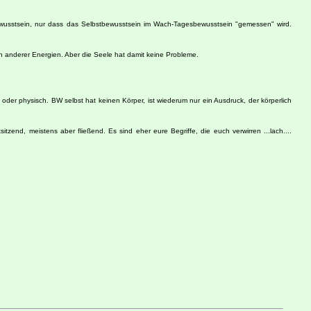
wusstsein, nur dass das Selbstbewusstsein im Wach-Tagesbewusstsein "gemessen" wird.
n anderer Energien. Aber die Seele hat damit keine Probleme.
oder physisch. BW selbst hat keinen Körper, ist wiederum nur ein Ausdruck, der körperlich
zend, meistens aber fließend. Es sind eher eure Begriffe, die euch verwirren ...lach....