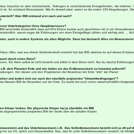
. Dazu brauchte es aber Unterschiede, Teilungen in verschiedenste Energieformen, die erfahren. 
 ist. So entstand Bewusstsein. Wie ihr derweil wisst, waren es die ersten 150 Abspaltungen. Die
 unterteilt? Aber BW entstand erst nach und nach?
W.
iverse Unterkategorien ihres Hauptinteresses?
BW verschmilzt letztendlich (was auf ATIs Ebene bereits auch geschehen ist) in ein Gesamtbewus
erständlich, warum sogar die Erfahrungen von einer Eintagsfliege zählen und wichtig sind. ... läch
neten, auch in andere Systeme als alles Mögliche. Dann hat demnach Alles ein Bewusstsein
e Haus. Alles, was aus deiner Gedankenkraft entsteht hat das BW, welches du auf dieses Entstande
 auch durch einen Stein?
onen. Ein Stein selbst ist nicht beseelt und erlebt in dem Sinne nicht. Nur du machst Erfahrungen 
on z.B. dem Planeten Erde und wie halten sie das Erdbewusstsein so konstant aufrecht?
spaltungen. Von diesen und den Projektionen der Bewohner der Erde "lebt" der Planet
estehen und ändert sich nur nach den ebenfalls projizierten "Umweltbedingungen"?
 das Massen-BW der Beseelten auf der Erde. Es wurde bei euch schon wissenschaftlich festgestel
 Körper lenken. Der physische Körper hat ja ebenfalls ein BW.
st abgespeichertes projiziertes BW der Seele über die astralen Körper.
ewusstsein und das Unterbewusstsein z.B.. Das Selbstbewusstsein bezieht sich ja oft auf d
ug hin zur VS, sprich zum Gesamtselbst. Das, was ihr unter Selbstbewusstsein versteht, ist oftmals