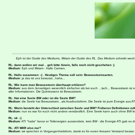
Eph ist der Guide des Mediums, Miriam der Guide des RL. Das Medium schreibt wechs
RL: dann wollen wir mal .. geh bitte hinein, falls noch nicht geschehen :).
Medium:
Eph und Miriam - Hallo Carmen.
RL: Hallo zusammen :-) . Heutiges Thema soll sein: Bewusstseinsarten.
Medium:
ja das ist uns bewusst...haha...
RL: Wie kann man Bewusstsein überhaupt erklären?
Medium:
aus dem Jenseitigen wesentlich einfacher als bei euch ...lach... Bewusstsein ist
aller Informationen. Die Quintessenz ist Bewusstsein.
RL: Hat eine Seele BW oder ist die Seele BW?
Medium:
die Seele hat Bewusstsein...als Ausdrucksform. Die Seele ist pure Energie aus AT
RL: Worin besteht der Unterschied zwischen Seele und BW? Früheren Definitionen zuf
Medium:
nun es war für euch nicht anders verständlich. Eine Seele kann auch ohne BW leb
RL: ok :-)
Medium:
ATI "hatte" bevor er Teilenergien aussendete, kein BW - die Energie ATI gab es du
RL: ATI WAR also nur?
Medium:
wir sprechen in Vergangenheitsform, damit es für euren linearen Verstand besser