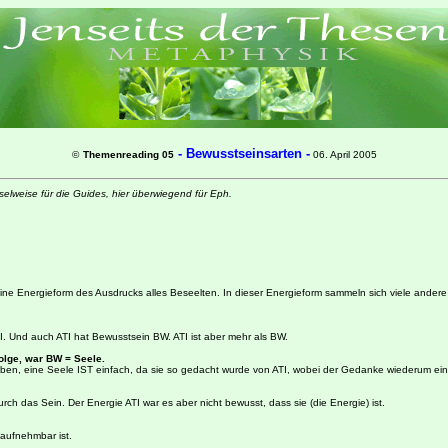
-
Bewusstseinsarten -
©
Themenreading 05
06. April 2005
elweise für die Guides, hier überwiegend für Eph.
 eine Energieform des Ausdrucks alles Beseelten. In dieser Energieform sammeln sich viele andere
I. Und auch ATI hat Bewusstsein BW. ATI ist aber mehr als BW.
olge, war BW = Seele.
en, eine Seele IST einfach, da sie so gedacht wurde von ATI, wobei der Gedanke wiederum ein Pro
rch das Sein. Der Energie ATI war es aber nicht bewusst, dass sie (die Energie) ist.
 aufnehmbar ist.