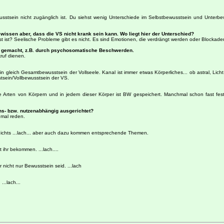
tsein nicht zugänglich ist. Du siehst wenig Unterschiede im Selbstbewusstsein und Unterbe
issen aber, dass die VS nicht krank sein kann. Wo liegt hier der Unterschied?
 ist? Seelische Probleme gibt es nicht. Es sind Emotionen, die verdrängt werden oder Blockade
st gemacht, z.B. durch psychosomatische Beschwerden.
ruf dienen.
gleich Gesamtbewusstsein der Vollseele. Kanal ist immer etwas Körperliches... ob astral, Licht 
tsein/Vollbewusstsein der VS.
 Arten von Körpern und in jedem dieser Körper ist BW gespeichert. Manchmal schon fast festsit
ons- bzw. nutzenabhängig ausgerichtet?
 mal reden.
chts ...lach... aber auch dazu kommen entsprechende Themen.
 ihr bekommen. ...lach....
r nicht nur Bewusstsein seid. ...lach
..lach...