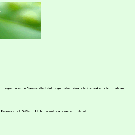
 Energien, also die Summe aller Erfahrungen, aller Taten, aller Gedanken, aller Emotionen,
zess durch BW ist.... Ich fange mal von vorne an. ...lächel....