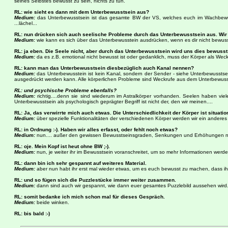
seines Selbstes bewusst zu sein, nichts zu tun.
RL: wie sieht es dann mit dem Unterbewusstsein aus?
Medium:
das Unterbewusstsein ist das gesamte BW der VS, welches euch im Wachbewuss
...lächel...
RL: nun drücken sich auch seelische Probleme durch das Unterbewusstsein aus. Wir w
Medium:
wie kann es sich über das Unterbewusstein ausdrücken, wenn es dir nicht bewusst
RL: ja eben. Die Seele nicht, aber durch das Unterbewusstsein wird uns dies bewus
Medium:
da es z.B. emotional nicht bewusst ist oder gedanklich, muss der Körper als Weck
RL: kann man das Unterbewusstsein diesbezüglich auch Kanal nennen?
Medium:
das Unterbewusstein ist kein Kanal, sondern der Sender - siehe Unterbewusstsein 
ausgedrückt werden kann. Alle körperlichen Probleme sind Weckrufe aus dem Unterbewuss
RL: und psychische Probleme ebenfalls?
Medium:
richtig....denn sie sind wiederum im Astralkörper vorhanden. Seelen haben viele
Unterbewusstsein als psychologisch geprägter Begriff ist nicht der, den wir meinen....
RL: Ja, das verwirrte mich auch etwas. Die Unterschiedlichkeit der Körper ist situati
Medium:
über spezielle Funktionalitäten der verschiedenen Körper werden wir ein anderes
RL: in Ordnung :-). Haben wir alles erfasst, oder fehlt noch etwas?
Medium:
nun.... außer den gewissen Bewusstseinsgraden, Senkungen und Erhöhungen ni
RL: oje. Mein Kopf ist heut ohne BW ;-).
Medium:
nun, je weiter ihr im Bewusstsein voranschreitet, um so mehr Informationen werdet
RL: dann bin ich sehr gespannt auf weiteres Material.
Medium:
aber nun habt ihr erst mal wieder etwas, um es euch bewusst zu machen, dass ih
RL: und so fügen sich die Puzzlestücke immer weiter zusammen.
Medium:
dann sind auch wir gespannt, wie dann euer gesamtes Puzzlebild aussehen wird. .
RL: somit bedanke ich mich schon mal für dieses Gespräch.
Medium:
beide winken.
RL: bis bald :-)