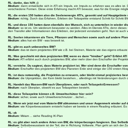
RL: danke, das hilft ;-)
Medium:
dann entwickelte sich in ATI ein Impuls, ein Impuls zu erfahren was es alles ist
verschiedene Formen. Diese erste Erfahrung macht ATI bewusst, was für die Energie möglich
RL: die ersten 150 hatten also die Seelenenergie ATI's, gesenkt und auf Hauptgebiete
Medium:
richtig. Durch das Erfahren, Erleben der Teilaspekte entstand Schritt für Schritt B
RL: und diese 150 hatten dann ebenfalls den Wunsch, sich zu unterteilen in wieder d
Medium:
so ist es. Um wiederum bewusster zu werden. Alles im Dienste ATIs, denn dieses 
den Transfer aller Informationen des Erlebten, der jederzeit vonstatten geht. Nun ist auch v
RL: Seelen inkarnieren als Tiere, Pflanzen und Menschen sowie auch auf andere Pla
Medium:
alles hat ein BW - was beseelt ist.
RL: gibt es auch unbeseeltes BW?
Medium:
das ist dann projiziertes BW wie z.B. bei Steinen, Materie wie das eigens erbaut
RL: Was geschieht mit dem projizierten BW, wenn es dann "hinüber" geht? Erfährt ATI
Medium:
ATI erfährt auch durch projiziertes BW, aber mehr über den Erschaffer der Projekti
RL: verstehe. Du sagtest, dass Materie projiziert ist. Wer sind denn die Erschaffer v
Medium:
Erschaffer des projizierten BW des Planeten Erde sind einige der 150 ersten Ab
RL: ist dazu notwendig, die Projektion zu erneuern, oder bleibt einmal projiziertes b
Medium:
die Urprojektion, der Kern bleibt bestehen... allerdings mit Veränderungen durch
RL: Handelt das Massen-BW nach Überplänen, oder nach Teilaspekt-Ermessen?
Medium:
nach Überplan, obwohl es aus Teilaspekten besteht.
RL: diese Teilaspekte können z.B. Umweltschützer hier sein?
Medium:
sicher, sowie auch Umweltverschmutzer ...lächel....
RL: Wenn wir jetzt mal vom Materie-BW abkommen und unser Augenmerk wieder auf den
Medium:
wie Körperbewusstsein entsteht haben wir bereits in einem Reading erläutert. Es i
RL: ok
Medium:
Miriam ... siehe Reading IK-Plan
RL: es gibt aber noch andere Arten von BW, die körperbezogen fungieren. Das Selbstb
Medium:
Selbstbewusstsein ist der Teil, der in Richtung Vollseele, Plan geht an sich der Z